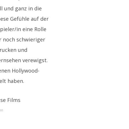
ll und ganz in die
iese Gefühle auf der
ieler/in eine Rolle
r noch schwieriger
drucken und
Fernsehen verewigst.
denen Hollywood-
elt haben.
en