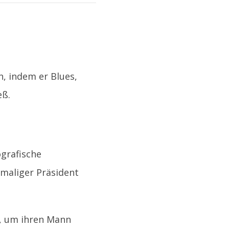
n, indem er Blues,
eß.
ografische
emaliger Präsident
ut, um ihren Mann