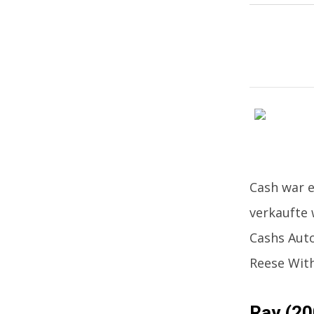
Cash war e
verkaufte 
Cashs Auto
Reese With
Ray (20